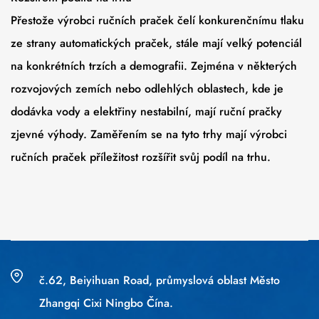
Přestože výrobci ručních praček čelí konkurenčnímu tlaku
ze strany automatických praček, stále mají velký potenciál
na konkrétních trzích a demografii. Zejména v některých
rozvojových zemích nebo odlehlých oblastech, kde je
dodávka vody a elektřiny nestabilní, mají ruční pračky
zjevné výhody. Zaměřením se na tyto trhy mají výrobci
ručních praček příležitost rozšířit svůj podíl na trhu.
č.62, Beiyihuan Road, průmyslová oblast Město
Zhangqi Cixi Ningbo Čína.