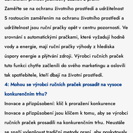
Zaměřte se na ochranu životního prostředí a udržitelnost
S rostoucím zaměřením na ochranu životního prostředí a
udržitelnost jsou ruční pračky opět v centru pozornosti. Ve
srovnání s automatickými pračkami, které vyžadují hodně
vody a energie, mají ruční pračky výhody z hlediska
úspory energie a plýtvání zdroji. Výrobci ručních praček
tuto funkci chytře začlenili do svého marketingu a oslovili
tak spotřebitele, kteří dbají na životní prostředí.
4: Mohou se výrobci ručních praček prosadit na vysoce
konkurenčním trhu?
Inovace a přizpůsobení: klíč k proražení konkurence
Inovace a přizpůsobení jsou klíčem k tomu, aby se výrobci
ručních praček prosadili na konkurenčním trhu. Neustále
se snaží vylepšovat tradiční metody praní, aby poskytovaly