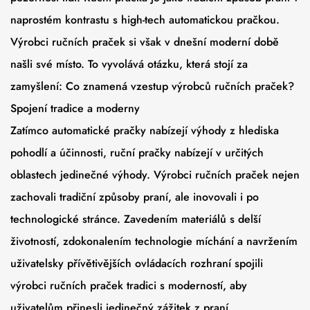
naprostém kontrastu s high-tech automatickou pračkou.
Výrobci ručních praček si však v dnešní moderní době
našli své místo. To vyvolává otázku, která stojí za
zamyšlení: Co znamená vzestup výrobců ručních praček?
Spojení tradice a moderny
Zatímco automatické pračky nabízejí výhody z hlediska
pohodlí a účinnosti, ruční pračky nabízejí v určitých
oblastech jedinečné výhody. Výrobci ručních praček nejen
zachovali tradiční způsoby praní, ale inovovali i po
technologické stránce. Zavedením materiálů s delší
životností, zdokonalením technologie míchání a navržením
uživatelsky přívětivějších ovládacích rozhraní spojili
výrobci ručních praček tradici s moderností, aby
uživatelům přinesli jedinečný zážitek z praní.