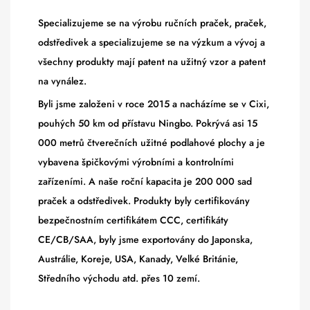
Specializujeme se na výrobu ručních praček, praček,
odstředivek a specializujeme se na výzkum a vývoj a
všechny produkty mají patent na užitný vzor a patent
na vynález.
Byli jsme založeni v roce 2015 a nacházíme se v Cixi,
pouhých 50 km od přístavu Ningbo. Pokrývá asi 15
000 metrů čtverečních užitné podlahové plochy a je
vybavena špičkovými výrobními a kontrolními
zařízeními. A naše roční kapacita je 200 000 sad
praček a odstředivek. Produkty byly certifikovány
bezpečnostním certifikátem CCC, certifikáty
CE/CB/SAA, byly jsme exportovány do Japonska,
Austrálie, Koreje, USA, Kanady, Velké Británie,
Středního východu atd. přes 10 zemí.