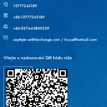
13777243189
+86-13777243189
+86-0574-63809239
zeptejte
se@nb-change.com
/
hu-ya@hotmail.com
Vítejte u naskenování QR kódu níže