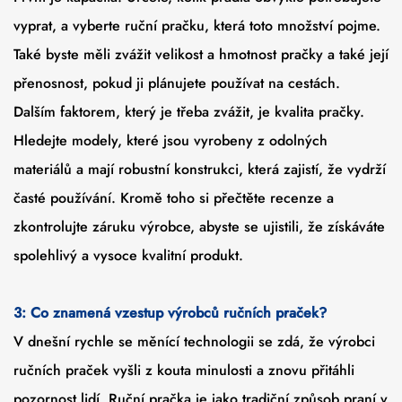
vyprat, a vyberte ruční pračku, která toto množství pojme.
Také byste měli zvážit velikost a hmotnost pračky a také její
přenosnost, pokud ji plánujete používat na cestách.
Dalším faktorem, který je třeba zvážit, je kvalita pračky.
Hledejte modely, které jsou vyrobeny z odolných
materiálů a mají robustní konstrukci, která zajistí, že vydrží
časté používání. Kromě toho si přečtěte recenze a
zkontrolujte záruku výrobce, abyste se ujistili, že získáváte
spolehlivý a vysoce kvalitní produkt.
3: Co znamená vzestup výrobců ručních praček?
V dnešní rychle se měnící technologii se zdá, že výrobci
ručních praček vyšli z kouta minulosti a znovu přitáhli
pozornost lidí. Ruční pračka je jako tradiční způsob praní v