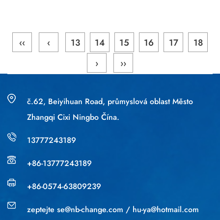
‹‹
‹
13
14
15
16
17
18
›
››
č.62, Beiyihuan Road, průmyslová oblast Město
Zhangqi Cixi Ningbo Čína.
13777243189
+86-13777243189
+86-0574-63809239
zeptejte
se@nb-change.com
/
hu-ya@hotmail.com