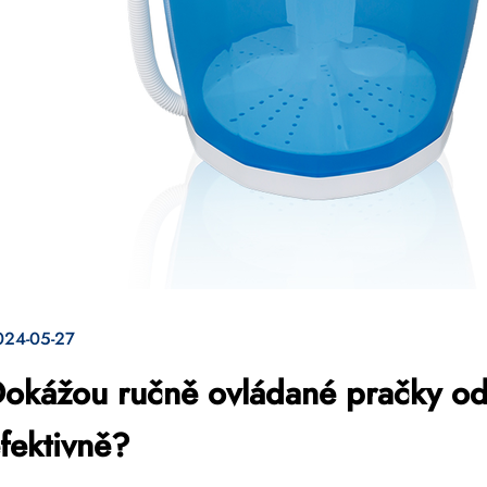
024-05-27
okážou ručně ovládané pračky ods
fektivně?