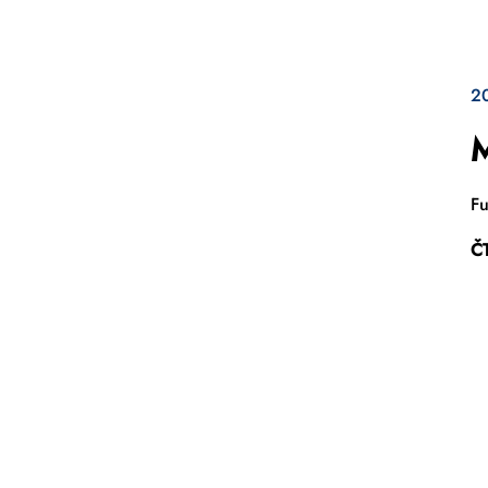
2
M
Fu
Č