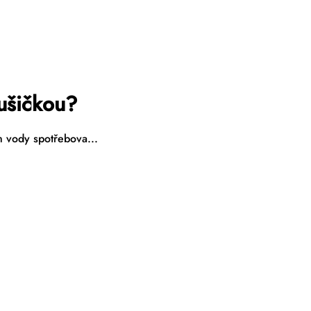
sušičkou?
m vody spotřebova...