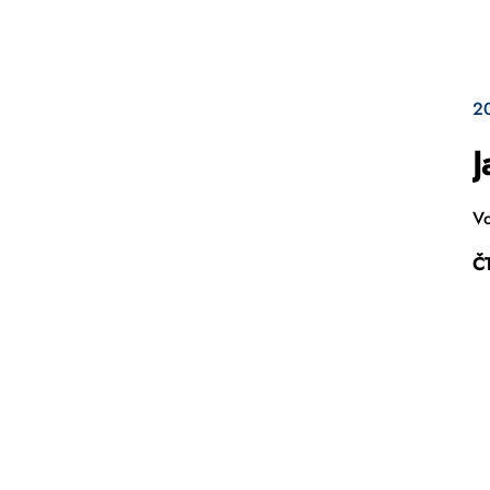
2
J
Vo
Č