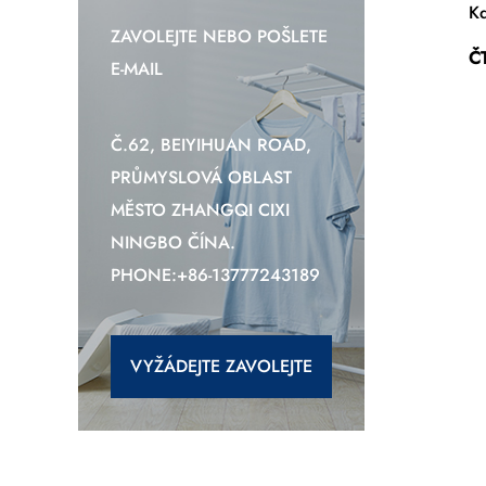
Kd
ZAVOLEJTE NEBO POŠLETE
Č
E-MAIL
Č.62, BEIYIHUAN ROAD,
PRŮMYSLOVÁ OBLAST
MĚSTO ZHANGQI CIXI
NINGBO ČÍNA.
PHONE:+86-13777243189
VYŽÁDEJTE ZAVOLEJTE