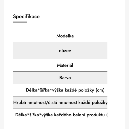
Specifikace
Modelka
XP
Was
název
Materiál
P
Barva
Průhl
Délka*šířka*výška každé položky (cm)
2
Hrubá hmotnost/čistá hmotnost každé položky (kg)
Délka*šířka*výška každého balení produktu (cm)
37,