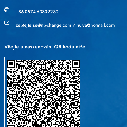
+86-0574-63809239
zeptejte
se@nb-change.com
/
hu-ya@hotmail.com
Vítejte u naskenování QR kódu níže