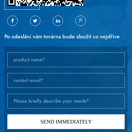
Po odeslání vám továrna bude sloužit co nejdříve