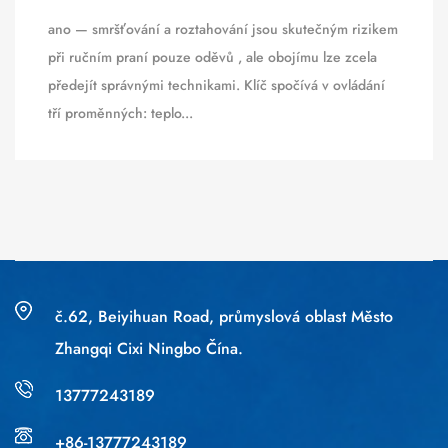
ano — smršťování a roztahování jsou skutečným rizikem
při ručním praní pouze oděvů , ale obojímu lze zcela
předejít správnými technikami. Klíč spočívá v ovládání
tří proměnných: teplo...
č.62, Beiyihuan Road, průmyslová oblast Město
Zhangqi Cixi Ningbo Čína.
13777243189
+86-13777243189