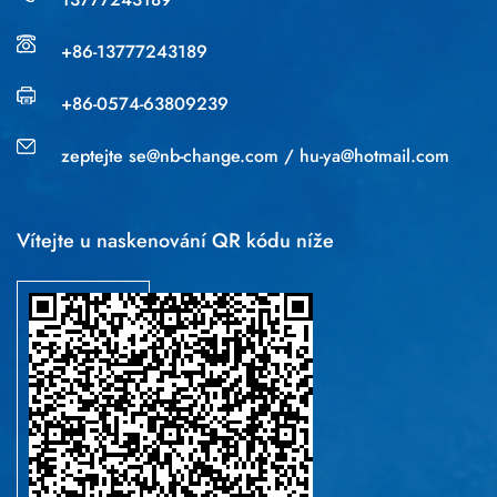
+86-13777243189
+86-0574-63809239
zeptejte
se@nb-change.com
/
hu-ya@hotmail.com
Vítejte u naskenování QR kódu níže