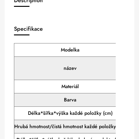
Description
Specifikace
Modelka
XPB3
Wash
název
Pr
Materiál
PP
Barva
M
Délka*šířka*výška každé položky (cm)
35*
Hrubá hmotnost/čistá hmotnost každé položky (kg)
10,