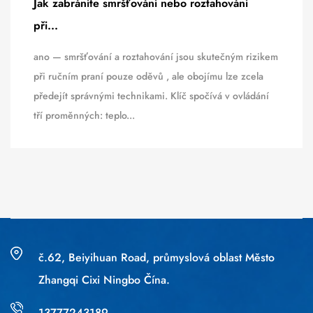
Jak zabráníte smršťování nebo roztahování
při...
ano — smršťování a roztahování jsou skutečným rizikem
při ručním praní pouze oděvů , ale obojímu lze zcela
předejít správnými technikami. Klíč spočívá v ovládání
tří proměnných: teplo...
č.62, Beiyihuan Road, průmyslová oblast Město
Zhangqi Cixi Ningbo Čína.
13777243189