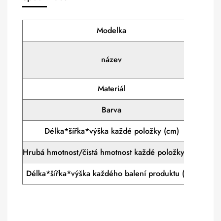
Modelka
XPB3
Wash
název
Pr
Materiál
PP
Barva
Barv
Délka*šířka*výška každé položky (cm)
35*
Hrubá hmotnost/čistá hmotnost každé položky (kg)
10,
Délka*šířka*výška každého balení produktu (cm)
42,5