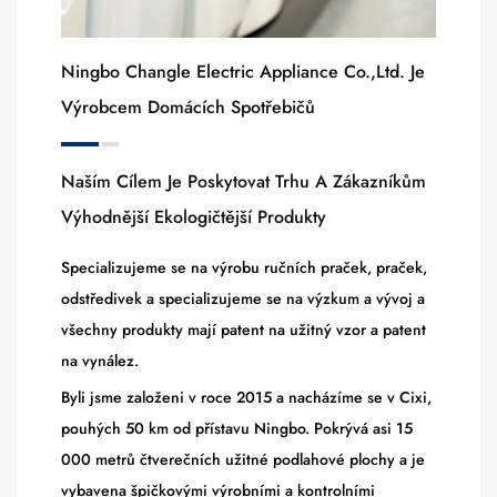
Ningbo Changle Electric Appliance Co.,ltd. Je
Výrobcem Domácích Spotřebičů
Naším Cílem Je Poskytovat Trhu A Zákazníkům
Výhodnější Ekologičtější Produkty
Specializujeme se na výrobu ručních praček, praček,
odstředivek a specializujeme se na výzkum a vývoj a
všechny produkty mají patent na užitný vzor a patent
na vynález.
Byli jsme založeni v roce 2015 a nacházíme se v Cixi,
pouhých 50 km od přístavu Ningbo. Pokrývá asi 15
000 metrů čtverečních užitné podlahové plochy a je
vybavena špičkovými výrobními a kontrolními