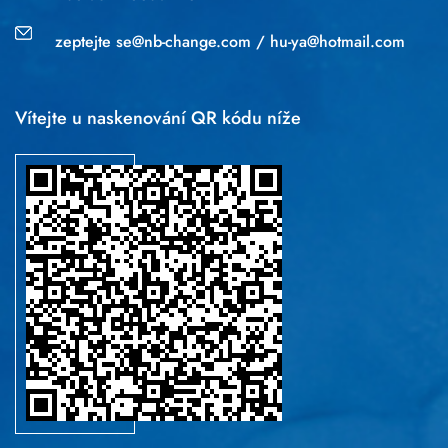
zeptejte
se@nb-change.com
/
hu-ya@hotmail.com
Vítejte u naskenování QR kódu níže