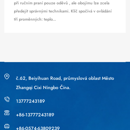
při ručním praní pouze oděvů , ale obojímu lze zcela
předejít správnými technikami. Klíč spočívá v ovládání
tří proměnných: teplo...
č.62, Beiyihuan Road, průmyslová oblast Město
Zhangqi Cixi Ningbo Čína.
13777243189
+86-13777243189
+86-0574-63809239